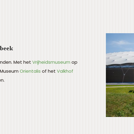
sbeek
vinden. Met het
Vrijheidsmuseum
op
, Museum
Orientalis
of het
Valkhof
en.