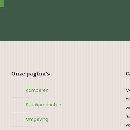
Onze pagina's
C
Kamperen
C
c
Steekproducten
wa
ru
Omgeving
vo